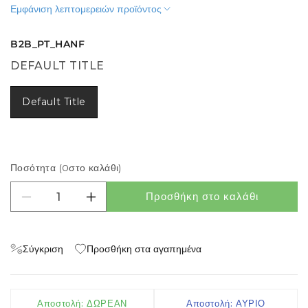
Εμφάνιση λεπτομερειών προϊόντος
B2B_PT_HANF
DEFAULT TITLE
Default Title
Ποσότητα (
0
στο καλάθι)
Προσθήκη στο καλάθι
Μείωση ποσότητας για Taxa de processamento
Αύξηση ποσότητας για Taxa de proces
Σύγκριση
Προσθήκη στα αγαπημένα
Αποστολή: ΔΩΡΕΑΝ
Αποστολή: ΑΥΡΙΟ