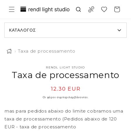
 μετάβαση στο περιεχόμενο
Translation missing: el.general.wish
Compare
Καλάθι
ΚΑΤΆΛΟΓΟΣ
›
Taxa de processamento
RENDL LIGHT STUDIO
τις πληροφορίες προϊόντος
Taxa de processamento
Κανονική τιμή
12.30 EUR
Οι φόροι συμπεριλαμβάνονται.
mas para pedidos abaixo do limite cobramos uma
taxa de processamento (Pedidos abaixo de 120
EUR - taxa de processamento