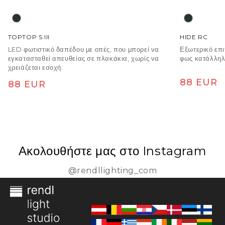
TOPTOP S III
HIDE RC
LED φωτιστικό δαπέδου με οπές, που μπορεί να
Εξωτερικό επι
εγκατασταθεί απευθείας σε πλακάκια, χωρίς να
φως κατάλληλο
χρειάζεται εσοχή.
Κανονική
88 EUR
Κανονική
88 EUR
τιμή
τιμή
Ακολουθήστε μας στο Instagram
@rendllighting_com