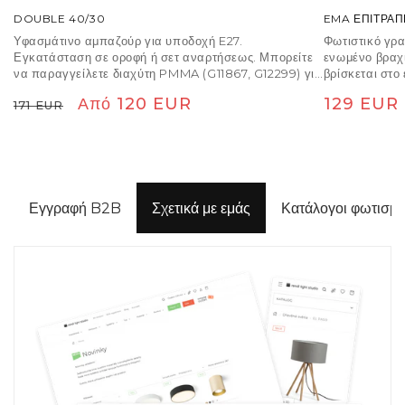
DOUBLE 40/30
EMA ΕΠΙΤΡΑΠ
Υφασμάτινο αμπαζούρ για υποδοχή E27.
Φωτιστικό γρ
Εγκατάσταση σε οροφή ή σετ αναρτήσεως. Μπορείτε
ενωμένο βραχ
να παραγγείλετε διαχύτη PMMA (G11867, G12299) για
βρίσκεται στο
το αμπαζούρ. Κατάλληλα αξεσουάρ: HEX, ELISA,
μείωση της φω
Κανονική
Τιμή
Από 120 EUR
Κανονική
129 EUR
171 EUR
ENZO, KOMBIX, LISA, SOLO.
μπορεί να στε
αγοράζοντας 
τιμή
έκπτωσης
τιμή
(R14290, R142
Εγγραφή B2B
Σχετικά με εμάς
Κατάλογοι φωτισμ