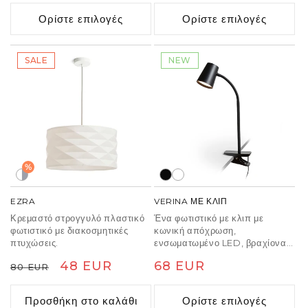
τιμή
τιμή
οφείλονται στη διαδικασία
Ορίστε επιλογές
Ορίστε επιλογές
παραγωγής, δεν είναι ελάττωμα.
SALE
NEW
%
EZRA
VERINA ΜΕ ΚΛΙΠ
Κρεμαστό στρογγυλό πλαστικό
Ένα φωτιστικό με κλιπ με
φωτιστικό με διακοσμητικές
κωνική απόχρωση,
πτυχώσεις.
ενσωματωμένο LED, βραχίονα
λαιμόκοψης και διακόπτη
Κανονική
Τιμή
48 EUR
Κανονική
68 EUR
80 EUR
ντιμμερ που βρίσκεται στο κλιπ.
Το μέγιστο άνοιγμα του κλιπ
τιμή
έκπτωσης
τιμή
είναι 2,5 εκ και διαθέτει μείωση
Προσθήκη στο καλάθι
Ορίστε επιλογές
της φωτεινότητας σε τρία