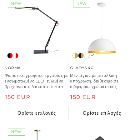
NEW
NEW
+1
NORMA
GLADYS 40
Φωτιστικό γραφείου εργασίας με
Μενταγιόν με μεταλλική
ενσωματωμένο LED, ενωμένο
απόχρωση, διαθέσιμο σε
βραχίονα και διακόπτη dimmer
διάφορους χρωματικούς
που βρίσκεται στο επάνω μέρος
συνδυασμούς με υποδοχή για
Κανονική
150 EUR
Κανονική
150 EUR
του ανακλαστήρα για μείωση
πηγές φωτός Ε27.
της φωτεινότητας σε τρία βήματα
τιμή
τιμή
και ρυθμιζόμενη θερμοκρασία
Ορίστε επιλογές
Ορίστε επιλογές
χρώματος. Η λάμπα μπορεί να
στερεωθεί σε ένα γραφείο ή ένα
ράφι αγοράζοντας έναν
ξεχωριστό σφιγκτήρα C EMA
NEW
(R14290, R14291).