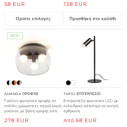
Κανονική
58 EUR
Κανονική
138 EUR
Το φωτιστικό είναι κατάλληλο
διαμορφωθεί ρυθμίζοντας τους
για πηγές φωτός LED με
βραχίονες κατά μήκος του
τιμή
τιμή
υποδοχή GU10. Χρησιμοποιήστε
οριζόντιου άξονα. Κατάλληλο
Ορίστε επιλογές
Προσθήκη στο καλάθι
πηγές φωτός με γωνία δέσμης
για πηγές φωτός LED με βάση
120° στο φωτιστικό σώμα για να
E27.
αποφύγετε ανεπιθύμητες σκιές.
NEW
AMANDA ΟΡΟΦΉΣ
TAPIO ΕΠΙΤΡΑΠΕΖΙΟ
Γυάλινο φωτιστικό οροφής σε
Επιτραπέζιο φωτιστικό LED με
πολλές χρωματικές παραλλαγές
κυλινδρικό κάτοπτρο σε κινητή
γυαλιού, με βάση οροφής από
άρθρωση.
μαύρη λάκα, για τρεις
Κανονική
278 EUR
Κανονική
Από 68 EUR
λαμπτήρες LED βάσης E27. Οι
μικρές φυσαλίδες στο ποτήρι