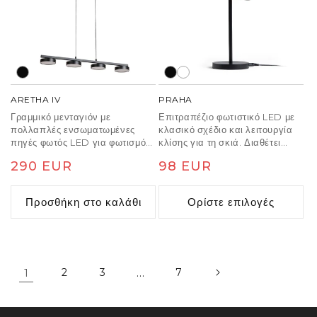
ARETHA IV
PRAHA
Γραμμικό μενταγιόν με
Επιτραπέζιο φωτιστικό LED με
πολλαπλές ενσωματωμένες
κλασικό σχέδιο και λειτουργία
πηγές φωτός LED για φωτισμό
κλίσης για τη σκιά. Διαθέτει
μονής κατεύθυνσης.
μείωση φωτισμού σε τρία
Κανονική
290 EUR
Κανονική
98 EUR
βήματα.
τιμή
τιμή
Προσθήκη στο καλάθι
Ορίστε επιλογές
1
2
3
…
7