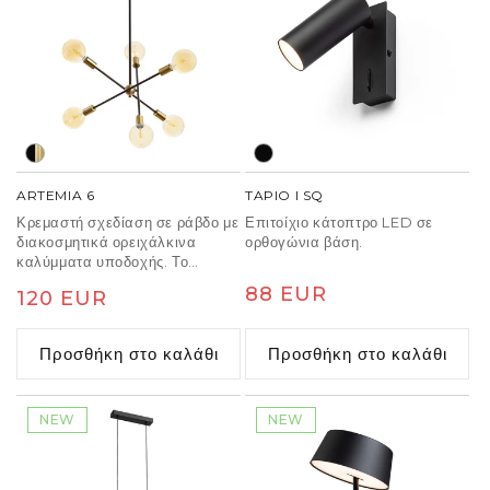
ARTEMIA 6
TAPIO I SQ
Κρεμαστή σχεδίαση σε ράβδο με
Επιτοίχιο κάτοπτρο LED σε
διακοσμητικά ορειχάλκινα
ορθογώνια βάση.
καλύμματα υποδοχής. Το
εξάρτημα μπορεί να
Κανονική
88 EUR
Κανονική
120 EUR
διαμορφωθεί ρυθμίζοντας τους
βραχίονες. Κατάλληλο για
τιμή
τιμή
πηγές φωτός LED με βάση E27.
Προσθήκη στο καλάθι
Προσθήκη στο καλάθι
NEW
NEW