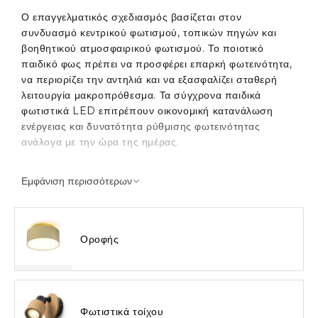
Ο επαγγελματικός σχεδιασμός βασίζεται στον
συνδυασμό κεντρικού φωτισμού, τοπικών πηγών και
βοηθητικού ατμοσφαιρικού φωτισμού. Το ποιοτικό
παιδικό φως πρέπει να προσφέρει επαρκή φωτεινότητα,
να περιορίζει την αντηλιά και να εξασφαλίζει σταθερή
λειτουργία μακροπρόθεσμα. Τα σύγχρονα παιδικά
φωτιστικά LED επιτρέπουν οικονομική κατανάλωση
ενέργειας και δυνατότητα ρύθμισης φωτεινότητας
ανάλογα με την ώρα της ημέρας.
Πολύστρωτος φωτισμός παιδικού
Εμφάνιση περισσότερων
δωματίου
Ο φωτισμός για το παιδικό δωμάτιο
θα πρέπει να
Οροφής
οργανώνεται σε τρία βασικά επίπεδα: κεντρικός
φωτισμός οροφής, φωτισμός εργασίας και
συμπληρωματικό νυχτερινό φως. Μία μόνο κεντρική
πηγή δεν καλύπτει όλες τις ανάγκες του παιδιού κατά τη
διάρκεια της ημέρας.
Φωτιστικά τοίχου