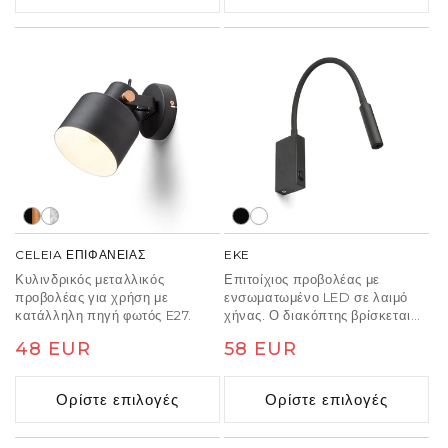
βήματα.
CELEIA ΕΠΙΦΑΝΕΙΑΣ
EKE
Κυλινδρικός μεταλλικός
Επιτοίχιος προβολέας με
προβολέας για χρήση με
ενσωματωμένο LED σε λαιμό
κατάλληλη πηγή φωτός E27.
χήνας. Ο διακόπτης βρίσκεται
στη βάση.
Κανονική
48 EUR
Κανονική
58 EUR
τιμή
τιμή
Ορίστε επιλογές
Ορίστε επιλογές