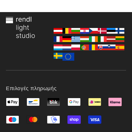
οδήγησης και ελεγκτής LED τα
οποία πωλούνται χωριστά.
Συνιστούμε να αγοράσετε το
χειριστήριό μας G13804, το
οποίο είναι ελεγμένο και
πιστοποιημένο και ενεργοποιεί
τον έλεγχο της λωρίδας LED είτε
με τηλεχειρισμό
(περιλαμβάνεται στο πακέτο
G13804), με χρήση του
Amazon Alexa, του Google
Assistant ή με εφαρμογές όπως
το Smart Life και το Tuya
Smart.
Επιλογές πληρωμής