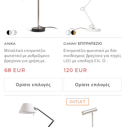
ANIKA
DANNY ΕΠΙΤΡΑΠΕΖΙΟ
Μεταλλικό επιτραπέζιο
Επιτραπέζιο φωτιστικό με δύο
φωτιστικό με ρυθμιζόμενο
συνδέσμους βραχίονα για πηγές
βραχίονα για χρήση με
LED με υποδοχή E14. Ο
κατάλληλη πηγή φωτός E27.
διακόπτης βρίσκεται στο πίσω
Κανονική
68 EUR
Κανονική
120 EUR
μέρος της σκιάς.
τιμή
τιμή
Ορίστε επιλογές
Ορίστε επιλογές
OUTLET