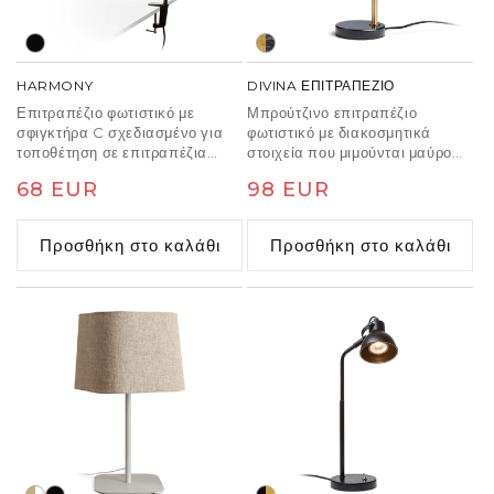
HARMONY
DIVINA ΕΠΙΤΡΑΠΕΖΙΟ
Επιτραπέζιο φωτιστικό με
Μπρούτζινο επιτραπέζιο
σφιγκτήρα C σχεδιασμένο για
φωτιστικό με διακοσμητικά
τοποθέτηση σε επιτραπέζια
στοιχεία που μιμούνται μαύρο
επιφάνεια, συμβατό με πηγές
μάρμαρο για πηγές φωτός LED
Κανονική
68 EUR
Κανονική
98 EUR
φωτός LED GU10. Το μέγιστο
E27.
άνοιγμα του σφιγκτήρα είναι 5,5
τιμή
τιμή
cm.
Προσθήκη στο καλάθι
Προσθήκη στο καλάθι