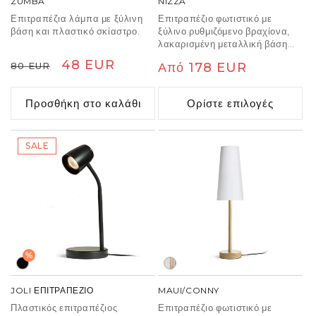
ZUMBA
NIZZA
Επιτραπέζια λάμπα με ξύλινη
Επιτραπέζιο φωτιστικό με
βάση και πλαστικό σκίαστρο.
ξύλινο ρυθμιζόμενο βραχίονα,
λακαρισμένη μεταλλική βάση
και υφασμάτινο σκίαστρο.
Κανονική
Τιμή
48 EUR
80 EUR
Κανονική
Από 178 EUR
Περιλαμβάνει ένα μαύρο
τιμή
έκπτωσης
πλεγμένο καλώδιο ρεύματος.
τιμή
Προσθήκη στο καλάθι
Ορίστε επιλογές
SALE
%
JOLI ΕΠΙΤΡΑΠΕΖΙΟ
MAUI/CONNY
Πλαστικός επιτραπέζιος
Επιτραπέζιο φωτιστικό με