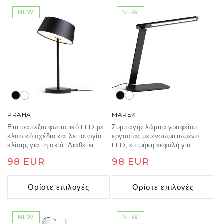
ράφι αγοράζοντας έναν
ξεχωριστό σφιγκτήρα C EMA
NEW
NEW
(R14290, R14291).
PRAHA
MAREK
Επιτραπέζιο φωτιστικό LED με
Συμπαγής λάμπα γραφείου
κλασικό σχέδιο και λειτουργία
εργασίας με ενσωματωμένο
κλίσης για τη σκιά. Διαθέτει
LED, επιμήκη κεφαλή για
μείωση φωτισμού σε τρία
ευρύτερο φωτισμό, με διακόπτη
Κανονική
98 EUR
Κανονική
98 EUR
βήματα.
ντιμμερ που βρίσκεται στη βάση
της λάμπας για μείωση της
τιμή
τιμή
φωτεινότητας σε τρία βήματα και
Ορίστε επιλογές
Ορίστε επιλογές
ρυθμιζόμενη θερμοκρασία
χρώματος.
NEW
NEW