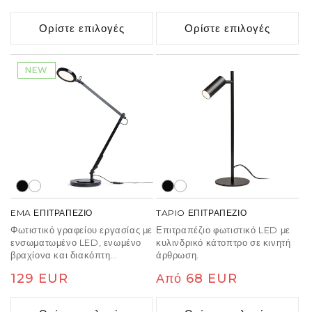
βάση του φωτιστικού. Διαθέτει
τιμή
τιμή
μείωση της φωτεινότητας σε τρία
Ορίστε επιλογές
Ορίστε επιλογές
βήματα.
NEW
EMA ΕΠΙΤΡΑΠΕΖΙΟ
TAPIO ΕΠΙΤΡΑΠΕΖΙΟ
Φωτιστικό γραφείου εργασίας με
Επιτραπέζιο φωτιστικό LED με
ενσωματωμένο LED, ενωμένο
κυλινδρικό κάτοπτρο σε κινητή
βραχίονα και διακόπτη
άρθρωση.
ροοστάτη που βρίσκεται στο
Κανονική
129 EUR
Κανονική
Από 68 EUR
επάνω μέρος του ανακλαστήρα
για μείωση της φωτεινότητας σε
τιμή
τιμή
τρία βήματα. Η λάμπα μπορεί να