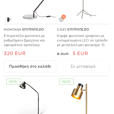
%
MONTANA ΕΠΙΤΡΑΠΕΖΙΟ
COZY ΕΠΙΤΡΑΠΕΖΙΟ
Επιτραπέζιο φωτιστικό με
Κομψό φωτιστικό γραφείου με
ρυθμιζόμενο βραχίονα και
ενσωματωμένο LED σε τρίποδο
υφασμάτινο αμπαζούρ.
με μεταλλικό ματ φινίρισμα. Ο
μετατροπέας βρίσκεται στη
Κανονική
320 EUR
Κανονική
Τιμή
5 EUR
8 EUR
πρίζα τοίχου.
τιμή
τιμή
έκπτωσης
Προσθήκη στο καλάθι
Σε μεταφορά
NEW
NEW