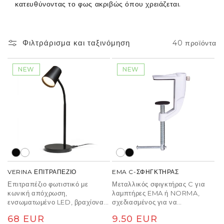
κατευθύνοντας το φως ακριβώς όπου χρειάζεται.
Φιλτράρισμα και ταξινόμηση
40 προϊόντα
NEW
NEW
VERINA ΕΠΙΤΡΑΠΕΖΙΟ
EMA C-ΣΦΗΓΚΤΗΡΑΣ
Επιτραπέζιο φωτιστικό με
Μεταλλικός σφιγκτήρας C για
κωνική απόχρωση,
λαμπτήρες EMA ή NORMA,
ενσωματωμένο LED, βραχίονα
σχεδιασμένος για να
λαιμόκοψης και διακόπτη
στερεώνεται σε επιτραπέζια
Κανονική
68 EUR
Κανονική
9.50 EUR
dimmer που βρίσκεται στη