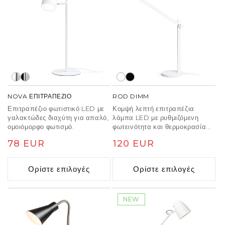
NOVA ΕΠΙΤΡΑΠΕΖΙΟ
ROD DIMM
Επιτραπέζιο φωτιστικό LED με
Κομψή λεπτή επιτραπέζια
γαλακτώδες διαχύτη για απαλό,
λάμπα LED με ρυθμιζόμενη
ομοιόμορφο φωτισμό.
φωτεινότητα και θερμοκρασία
χρώματος, ελεγχόμενη μέσω της
Κανονική
78 EUR
Κανονική
120 EUR
βάσης.
τιμή
τιμή
Ορίστε επιλογές
Ορίστε επιλογές
NEW