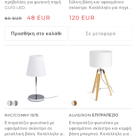
προβολέας για φωτεινή πηγή
ξύλινη βάση και υφασμάτινο
GU10 LED.
σκίαστρο. Κατάλληλο για πηγές
φωτός LED E27.
Κανονική
Τιμή
48 EUR
Κανονική
120 EUR
60 EUR
τιμή
έκπτωσης
τιμή
Προσθήκη στο καλάθι
Σε μεταφορά
NYC/CONNY 15/15
ALVIS/RON ΕΠΙΤΡΑΠΕΖΙΟ
Επιτραπέζιο φωτιστικό με
Επιτραπέζιο φωτιστικό με
υφασμάτινο σκίαστρο σε
υφασμάτινο σκίαστρο και κομψή
μεταλλική βάση. Κατάλληλο για
βάση μπαμπού. Κατάλληλο για