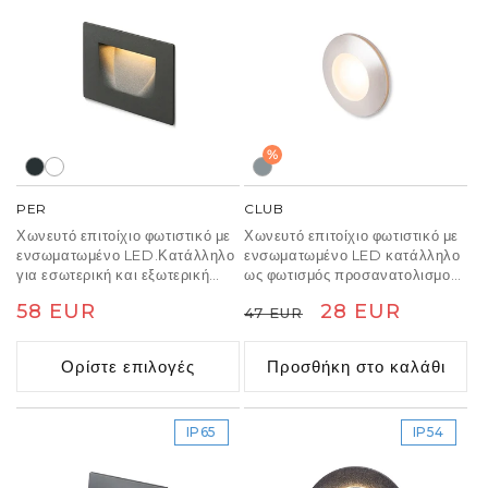
%
PER
CLUB
Χωνευτό επιτοίχιο φωτιστικό με
Χωνευτό επιτοίχιο φωτιστικό με
ενσωματωμένο LED.Κατάλληλο
ενσωματωμένο LED κατάλληλο
για εσωτερική και εξωτερική
ως φωτισμός προσανατολισμού
χρήση ως φωτισμός
για διαδρόμους και σκάλες.
Κανονική
58 EUR
Κανονική
Τιμή
28 EUR
47 EUR
προσανατολισμού για
μονοπάτια, σκάλες και αυλές.
τιμή
τιμή
έκπτωσης
Ορίστε επιλογές
Προσθήκη στο καλάθι
IP65
IP54