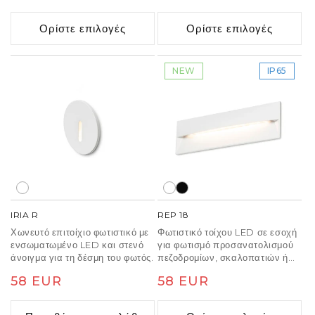
τιμή
έκπτωσης
τιμή
έκπτωσης
Ορίστε επιλογές
Ορίστε επιλογές
NEW
IP65
IRIA R
REP 18
Χωνευτό επιτοίχιο φωτιστικό με
Φωτιστικό τοίχου LED σε εσοχή
ενσωματωμένο LED και στενό
για φωτισμό προσανατολισμού
άνοιγμα για τη δέσμη του φωτός.
πεζοδρομίων, σκαλοπατιών ή
ταρατσών. Κατάλληλο για
Κανονική
58 EUR
Κανονική
58 EUR
εξωτερική και εσωτερική χρήση.
Εγκατάσταση μόνο με το φως
τιμή
τιμή
στραμμένο προς τα κάτω.