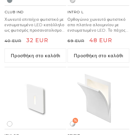
CLUB IND
INTRO L
Χωνευτό επιτοίχιο φωτιστικό με
Ορθογώνιο χωνευτό φωτιστικό
ενσωματωμένο LED κατάλληλο
απο πλατίνα αλουμινίου με
ως φωτισμός προσανατολισμού
ενσωματωμένο LED. Το πάχος
για διαδρόμους και σκάλες.
της πλάκας προσόψεως είναι
Κανονική
Τιμή
32 EUR
Κανονική
Τιμή
48 EUR
40 EUR
69 EUR
0,3 cm. Περιλαμβάνει κιβώτιο
τοποθέτησης. Μόνο για σειριακή
τιμή
έκπτωσης
τιμή
έκπτωσης
σύνδεση. Χρειάζεται κατάλληλο
Προσθήκη στο καλάθι
Προσθήκη στο καλάθι
μετατροπέα (πωλείται
ξεχωριστά).
%