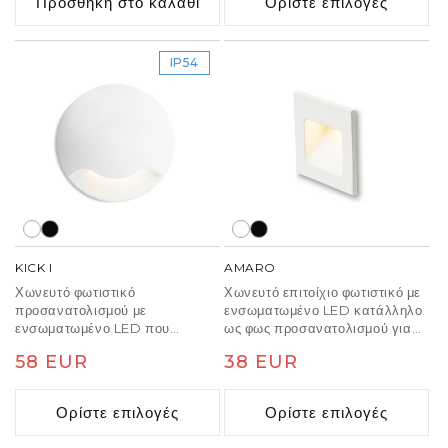
Προσθήκη στο καλάθι
Ορίστε επιλογές
IP54
KICK I
AMARO
Χωνευτό φωτιστικό
Χωνευτό επιτοίχιο φωτιστικό με
προσανατολισμού με
ενσωματωμένο LED κατάλληλο
ενσωματωμένο LED που
ως φως προσανατολισμού για
εκπέμπει φως απ μια πλευρά.
διαδρόμους και σκάλες.
Κανονική
58 EUR
Κανονική
38 EUR
Σχεδιασμένο για τοποθέτηση σε
τοίχο.
τιμή
τιμή
Ορίστε επιλογές
Ορίστε επιλογές