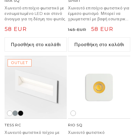
IRIA SQ
SPIRIT
Χωνευτό επιτοίχιο φωτιστικό με
Χωνευτό επιτοίχιο φωτιστικό για
ενσωματωμένο LED και στενό
έμμεσο φωτισμό. Μπορεί να
άνοιγμα για τη δέσμη του φωτός.
χρωματιστεί με βαφή εσωτερικού
χώρου.Μόνο για τοποθέτηση σε
Κανονική
58 EUR
Κανονική
Τιμή
58 EUR
145 EUR
γυψοσανίδα.
τιμή
τιμή
έκπτωσης
Προσθήκη στο καλάθι
Προσθήκη στο καλάθι
OUTLET
TESS RC
RIO SQ
Χωνευτό φωτιστικό τοίχου με
Χωνευτό φωτιστικό