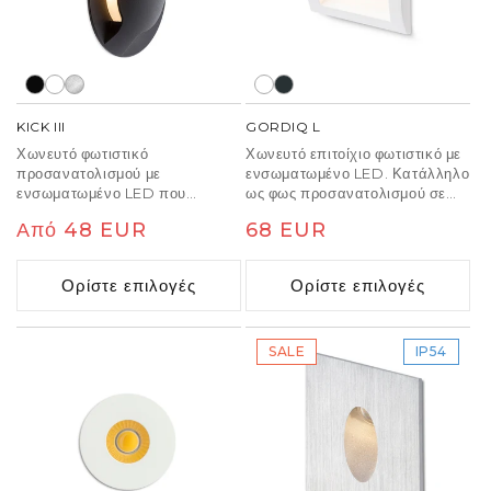
KICK III
GORDIQ L
Χωνευτό φωτιστικό
Χωνευτό επιτοίχιο φωτιστικό με
προσανατολισμού με
ενσωματωμένο LED. Κατάλληλο
ενσωματωμένο LED που
ως φως προσανατολισμού σε
εκπέμπει φως σε τρείς πλευρές.
μονοπάτια, σκάλες και αυλές.
Κανονική
Από 48 EUR
Κανονική
68 EUR
Σχεδιασμένο για τοποθέτηση σε
Μόνο κάθετος φωτισμός.
τοίχο.
τιμή
τιμή
Ορίστε επιλογές
Ορίστε επιλογές
SALE
IP54