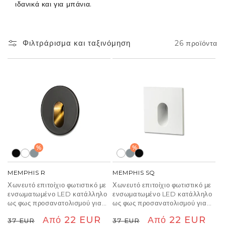
ιδανικά και για μπάνια.
Φιλτράρισμα και ταξινόμηση
26 προϊόντα
%
%
MEMPHIS R
MEMPHIS SQ
Χωνευτό επιτοίχιο φωτιστικό με
Χωνευτό επιτοίχιο φωτιστικό με
ενσωματωμένο LED κατάλληλο
ενσωματωμένο LED κατάλληλο
ως φως προσανατολισμού για
ως φως προσανατολισμού για
διαδρόμους και σκάλες.
διαδρόμους και σκάλες.
Κανονική
Τιμή
Από 22 EUR
Κανονική
Τιμή
Από 22 EUR
37 EUR
37 EUR