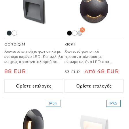
%
GORDIQ M
KICK II
Χωνευτό επιτοίχιο φωτιστικό με
Χωνευτό φωτιστικό
ενσωματωμένο LED. Κατάλληλο
προσανατολισμού με
ως φως προσανατολισμού σε
ενσωματωμένο LED που
μονοπάτια, σκάλες και αυλές.
εκπέμπει φως σε δύο πλευρές.
Κανονική
88 EUR
Κανονική
Τιμή
Από 48 EUR
53 EUR
Μόνο κάθετος φωτισμός.
Σχεδιασμένο για τοποθέτηση σε
τοίχο.
τιμή
τιμή
έκπτωσης
Ορίστε επιλογές
Ορίστε επιλογές
IP54
IP65