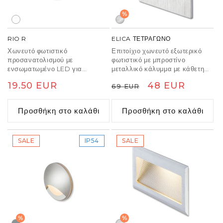
%
RIO R
ELICA ΤΕΤΡΑΓΩΝΟ
Χωνευτό φωτιστικό
Επιτοίχιο χωνευτό εξωτερικό
προσανατολισμού με
φωτιστικό με μπροστίνο
ενσωματωμένο LED για
μεταλλικό κάλυμμα με κάθετη
εγκατάσταση σε τοίχους ή
κατεύθυνση δέσμης.
Κανονική
19.50 EUR
Κανονική
Τιμή
48 EUR
69 EUR
γωνίες.
Περιλαμβάνει κιβώτιο
τοποθέτησης LED 3W.
τιμή
τιμή
έκπτωσης
Προσθήκη στο καλάθι
Προσθήκη στο καλάθι
SALE
IP54
SALE
%
%