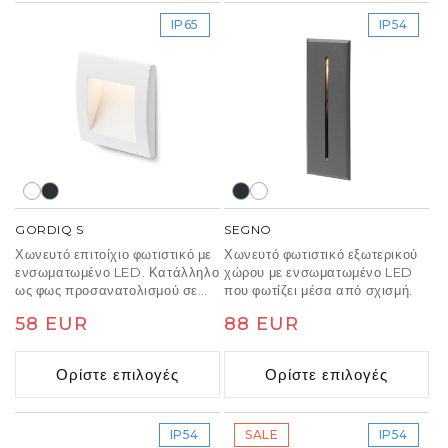
IP65
IP54
GORDIQ S
SEGNO
Χωνευτό επιτοίχιο φωτιστικό με
Χωνευτό φωτιστικό εξωτερικού
ενσωματωμένο LED. Κατάλληλο
χώρου με ενσωματωμένο LED
ως φως προσανατολισμού σε
που φωτίζει μέσα από σχισμή.
μονοπάτια, σκάλες και αυλές.
Κανονική
58 EUR
Κανονική
88 EUR
Μόνο κάθετος φωτισμός.
τιμή
τιμή
Ορίστε επιλογές
Ορίστε επιλογές
IP54
SALE
IP54