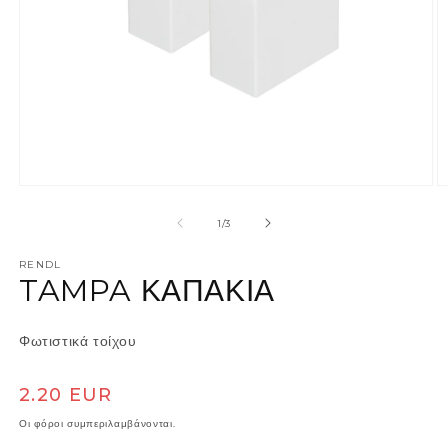
Άνοιγμα μέσου 1 στο βοηθητικό παράθυρο
Ά
από
1
/
3
RENDL
TAMPA ΚΑΠΑΚΙΑ
Φωτιστικά τοίχου
Κανονική τιμή
2.20 EUR
Οι φόροι συμπεριλαμβάνονται.