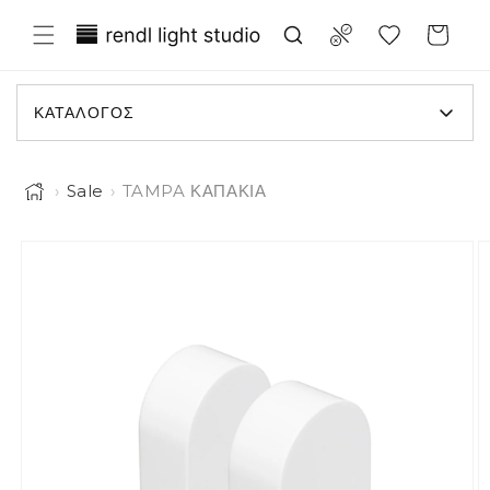
 μετάβαση στο περιεχόμενο
Translation missing: el.general.wish
Compare
Καλάθι
ΚΑΤΆΛΟΓΟΣ
›
Sale
›
TAMPA ΚΑΠΑΚΙΑ
Η εικόνα 1 είναι τώρα διαθέσιμη στην προβολή συλλογής
τις πληροφορίες προϊόντος