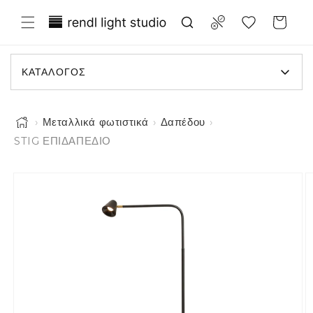
 μετάβαση στο περιεχόμενο
Translation missing: el.general.wish
Compare
Καλάθι
ΚΑΤΆΛΟΓΟΣ
›
Μεταλλικά φωτιστικά
›
Δαπέδου
›
STIG ΕΠΙΔΑΠΕΔΙΟ
Η εικόνα 1 είναι τώρα διαθέσιμη στην προβολή συλλογής
τις πληροφορίες προϊόντος