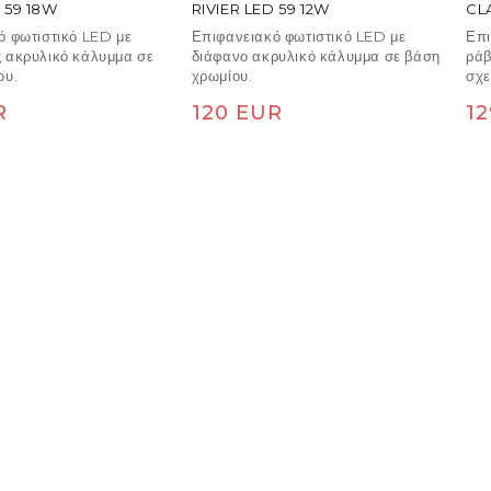
 59 18W
RIVIER LED 59 12W
CL
ό φωτιστικό LED με
Επιφανειακό φωτιστικό LED με
Επι
 ακρυλικό κάλυμμα σε
διάφανο ακρυλικό κάλυμμα σε βάση
ράβ
ου.
χρωμίου.
σχε
το 
 τιμή
Κανονική τιμή
Κα
R
120 EUR
1
τόσ