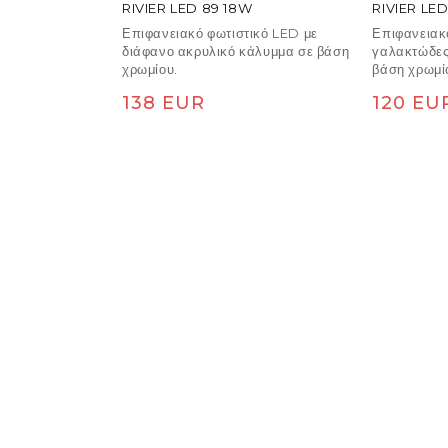
RIVIER LED 89 18W
RIVIER LED
Επιφανειακό φωτιστικό LED με
Επιφανειακ
διάφανο ακρυλικό κάλυμμα σε βάση
γαλακτώδες
χρωμίου.
βάση χρωμί
Κανονική τιμή
Κανονική
138 EUR
120 EU