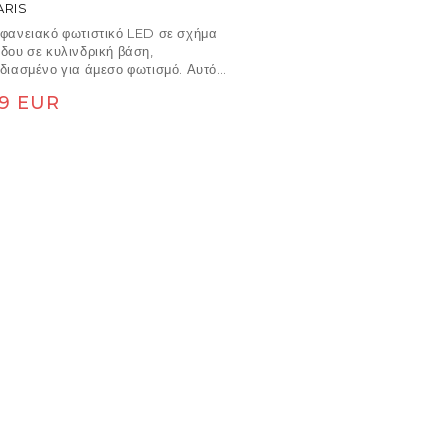
ARIS
φανειακό φωτιστικό LED σε σχήμα
δου σε κυλινδρική βάση,
διασμένο για άμεσο φωτισμό. Αυτό
εξάρτημα μπορεί να χρησιμοποιηθεί
νονική τιμή
29 EUR
ο σε τοίχους όσο και σε οροφές.