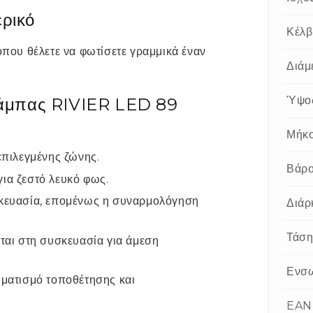
ρικό
Κέλβ
 όπου θέλετε να φωτίσετε γραμμικά έναν
Διάμ
Ύψο
 λάμπας RIVIER LED 89
Μήκ
επιλεγμένης ζώνης.
Βάρ
ια ζεστό λευκό φως.
σκευασία, επομένως η συναρμολόγηση
Διάρ
Τάσ
ται στη συσκευασία για άμεση
Ενσ
μματισμό τοποθέτησης και
EAN