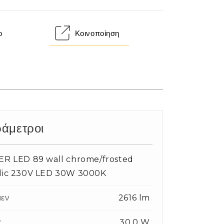
ο
Κοινοποίηση
άμετροι
ER LED 89 wall chrome/frosted
ylic 230V LED 30W 3000K
εν
2616 lm
ς
30.0 W