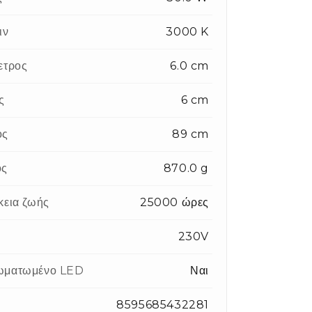
ιν
3000 K
ετρος
6.0 cm
ς
6 cm
ος
89 cm
ος
870.0 g
κεια ζωής
25000 ώρες
η
230V
ωματωμένο LED
Ναι
8595685432281