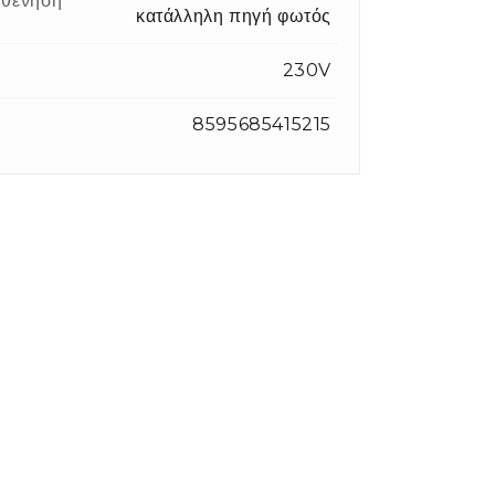
θένηση
κατάλληλη πηγή φωτός
η
230V
8595685415215