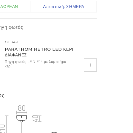
Ακροδέκτες IP
: ΔΩΡΕΑΝ
Αποστολή: ΣΗΜΕΡΑ
Καλώδια
Ελεγκτές
ηγή φωτός
Αισθητήρες
G11849
περισσότερα
PARATHOM RETRO LED ΚΕΡΙ
ΔΙΑΦΑΝΕΣ
Πηγή φωτός LED E14 με λαμπτήρα
κερί.
Προσθήκη στο κα
ος