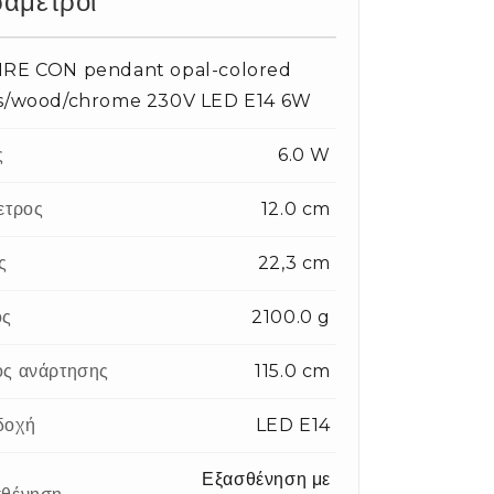
άμετροι
IRE CON pendant opal-colored
ss/wood/chrome 230V LED E14 6W
ς
6.0 W
ετρος
12.0 cm
ς
22,3 cm
ος
2100.0 g
ς ανάρτησης
115.0 cm
δοχή
LED E14
Εξασθένηση με