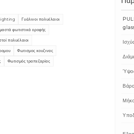
Παρ
PUL
lighting
Γυάλινοι πολυέλαιοι
gla
μαστά φωτιστικά οροφής
τοί πολυέλαιοι
Ισχύ
ρομου
Φωτισμος κουζινας
Διάμ
ς
Φωτισμός τραπεζαρίας
Ύψο
Βάρ
Μήκο
Υπο