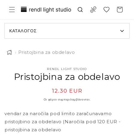
 μετάβαση στο περιεχόμενο
Translation missing: el.general.wish
Compare
Καλάθι
ΚΑΤΆΛΟΓΟΣ
›
Pristojbina za obdelavo
RENDL LIGHT STUDIO
τις πληροφορίες προϊόντος
Pristojbina za obdelavo
Κανονική τιμή
12.30 EUR
Οι φόροι συμπεριλαμβάνονται.
vendar za naročila pod limito zaračunavamo
pristojbino za obdelavo (Naročila pod 120 EUR -
pristojbina za obdelavo