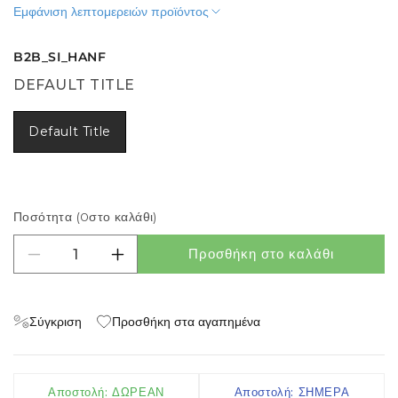
Εμφάνιση λεπτομερειών προϊόντος
B2B_SI_HANF
DEFAULT TITLE
Default Title
Ποσότητα (
0
στο καλάθι)
Προσθήκη στο καλάθι
Μείωση ποσότητας για Pristojbina za obdelavo
Αύξηση ποσότητας για Pristojbina za o
Σύγκριση
Προσθήκη στα αγαπημένα
Αποστολή: ΔΩΡΕΑΝ
Αποστολή: ΣΗΜΕΡΑ