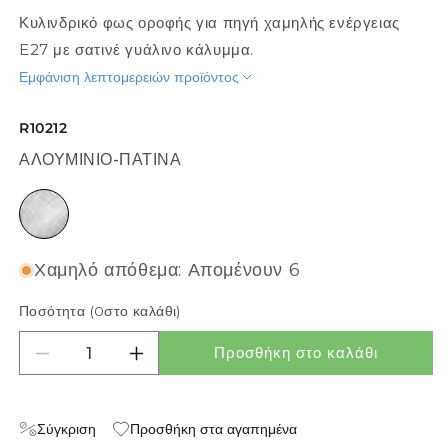
Κυλινδρικό φως οροφής για πηγή χαμηλής ενέργειας
E27 με σατινέ γυάλινο κάλυμμα.
Εμφάνιση λεπτομερειών προϊόντος
R10212
ΑΛΟΥΜΊΝΙΟ-ΠΑΤΊΝΑ
αλουμίνιο-πατίνα
Χαμηλό απόθεμα: Απομένουν 6
Ποσότητα (
0
στο καλάθι)
Προσθήκη στο καλάθι
Μείωση ποσότητας για MEA ΚΥΛΙΝΔΡΙΚΟ
Αύξηση ποσότητας για MEA ΚΥΛΙΝΔΡ
Σύγκριση
Προσθήκη στα αγαπημένα