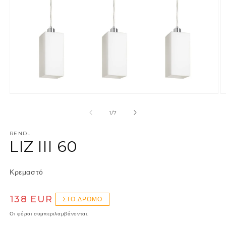
Άνοιγμα μέσου 1 στο βοηθητικό παράθυρο
Ά
από
1
/
7
RENDL
LIZ III 60
Κρεμαστό
Κανονική τιμή
138 EUR
ΣΤΟ ΔΡΌΜΟ
Οι φόροι συμπεριλαμβάνονται.