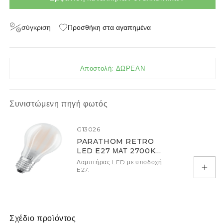
σύγκριση
Προσθήκη στα αγαπημένα
Αποστολή: ΔΩΡΕΑΝ
Συνιστώμενη πηγή φωτός
G13026
PARATHOM RETRO
LED E27 ΜΑΤ 2700K
DIMM
Λαμπτήρας LED με υποδοχή
E27.
Προσ
Σχέδιο προϊόντος