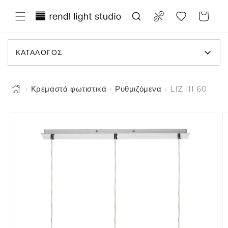
 μετάβαση στο περιεχόμενο
Translation missing: el.general.wish
Compare
Καλάθι
ΚΑΤΆΛΟΓΟΣ
›
Κρεμαστά φωτιστικά
›
Ρυθμιζόμενα
›
LIZ III 60
Η εικόνα 1 είναι τώρα διαθέσιμη στην προβολή συλλογής
τις πληροφορίες προϊόντος