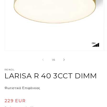
Άνοιγμα μέσου 1 στο βοηθητικό παράθυρο
Ά
από
1
/
5
RENDL
LARISA R 40 3CCT DIMM
Φωτιστικά Επιφάνειας
Κανονική τιμή
229 EUR