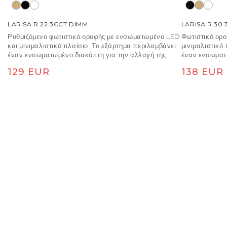
LARISA R 22 3CCT DIMM
LARISA R 30 
Ρυθμιζόμενο φωτιστικό οροφής με ενσωματωμένο LED
Φωτιστικό ορ
και μινιμαλιστικό πλαίσιο. Το εξάρτημα περιλαμβάνει
μινιμαλιστικό
έναν ενσωματωμένο διακόπτη για την αλλαγή της
έναν ενσωματ
θερμοκρασίας χρώματος του φωτός (3000K, 4000K,
θερμοκρασίας
Κανονική τιμή
Κανονική 
129 EUR
138 EUR
6500K). TRIAC θόλωμα.
6500K).