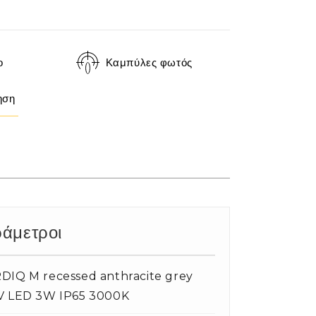
ο
Καμπύλες φωτός
ηση
άμετροι
IQ M recessed anthracite grey
V LED 3W IP65 3000K