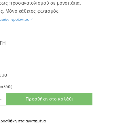
πιτραπέζιο φωτιστικό
Αμπαζούρ για επιτραπέζια φωτιστικά
φως προσανατολισμού σε μονοπάτια,
ωτιστικά δαπέδου
Αμπαζούρ για φωτιστικά δαπέδου
ές. Μόνο κάθετος φωτισμός.
ρειών προϊόντος
Βάσεις/Στηρίγματα
περισσότερα
ΊΤΗ
ωτισμός διαδρόμου
Πηγές φωτός
ροφής
Λάμπες με τηλεχειριστήριο
ωτιστικά τοίχου
Ρυθμιζόμενες λάμπες
ωνευτά στον τοίχο
Λάμπες E27
εμα
Λάμπες E14
καλάθι)
Λάμπες GU10
Προσθήκη στο καλάθι
περισσότερα
ότητας για GORDIQ M
Αύξηση ποσότητας για GORDIQ M
ωτισμός κελαριού
Αξεσουάρ
ροσθήκη στα αγαπημένα
Οδηγοί