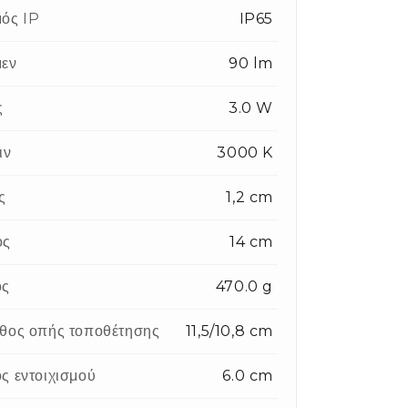
ός IP
IP65
εν
90 lm
ς
3.0 W
ιν
3000 K
ς
1,2 cm
ος
14 cm
ος
470.0 g
θος οπής τοποθέτησης
11,5/10,8 cm
ς εντοιχισμού
6.0 cm