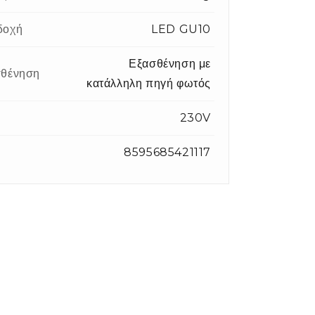
δοχή
LED GU10
Εξασθένηση με
θένηση
κατάλληλη πηγή φωτός
η
230V
8595685421117