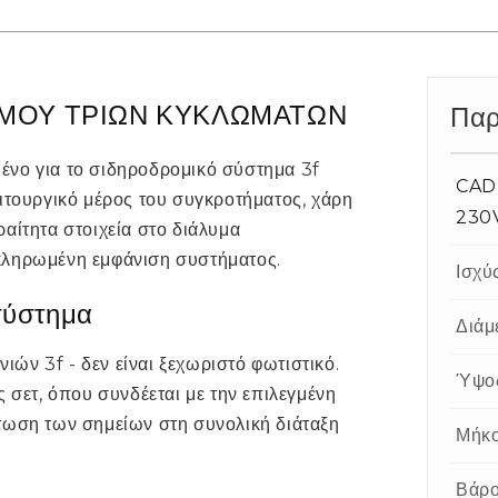
ΣΜΟΥ ΤΡΙΩΝ ΚΥΚΛΩΜΑΤΩΝ
Παρ
ένο για το σιδηροδρομικό σύστημα 3f
CADE
ιτουργικό μέρος του συγκροτήματος, χάρη
230
αίτητα στοιχεία στο διάλυμα
κληρωμένη εμφάνιση συστήματος.
Ισχύ
σύστημα
Διάμ
νιών 3f - δεν είναι ξεχωριστό φωτιστικό.
Ύψο
ς σετ, όπου συνδέεται με την επιλεγμένη
τωση των σημείων στη συνολική διάταξη
Μήκ
Βάρ