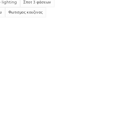
 lighting
Σποτ 3 φάσεων
υ
Φωτισμος κουζινας