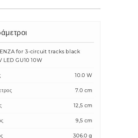
άμετροι
NZA for 3-circuit tracks black
V LED GU10 10W
ς
10.0 W
ετρος
7.0 cm
ς
12,5 cm
ος
9,5 cm
ος
306.0 g