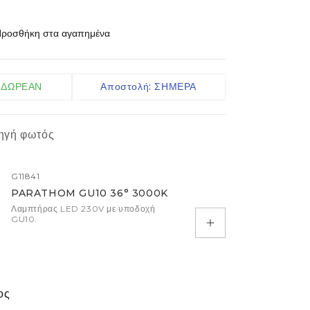
Ακροδέκτες IP
ροσθήκη στα αγαπημένα
Καλώδια
Ελεγκτές
Αισθητήρες
: ΔΩΡΕΑΝ
Αποστολή: ΣΗΜΕΡΑ
περισσότερα
ηγή φωτός
G11841
PARATHOM GU10 36° 3000K
Λαμπτήρας LED 230V με υποδοχή
GU10.
Προσθήκη στο κα
ος