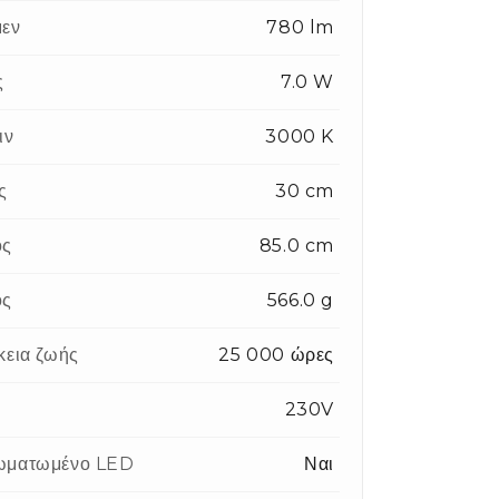
εν
780 lm
ς
7.0 W
ιν
3000 K
ς
30 cm
ος
85.0 cm
ος
566.0 g
κεια ζωής
25 000 ώρες
η
230V
ωματωμένο LED
Ναι