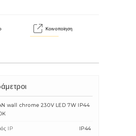
ο
Κοινοποίηση
άμετροι
AN wall chrome 230V LED 7W IP44
0K
ός IP
IP44