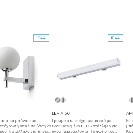
IP44
IP44
LEVIA 60
AM
ωτιστικό μπάνιου με
Γραμμικό επιτοίχιο φωτιστικό με
Επι
απόχρωση οπάλ σε βάση σε
ενσωματωμένο LED κατάλληλο για
μπά
ίου. Κατάλληλο για πηγές
υγρά περιβάλλοντα. Το φωτιστικό
Κατ