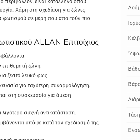
ό περιβάλλον, είναι κατάλληλο όπου
Λούμ
ουργία. Χάρη στη σχεδίαση για ζώνες
υ φωτισμού σε μέρη που απαιτούν πιο
Ισχύ
Κέλβ
φωτιστικού ALLAN Επιτοίχιος
Ύψο
ιβάλλοντα.
ν επιθυμητή ζώνη.
Βάθ
ια ζεστό λευκό φως.
Βάρ
κευασία για ταχύτερη συναρμολόγηση.
ται στη συσκευασία για άμεση
Διάρ
 λιγότερο συχνή αντικατάσταση.
Τάσ
αμβάνονται υπόψη κατά τον σχεδιασμό της
Ενσ