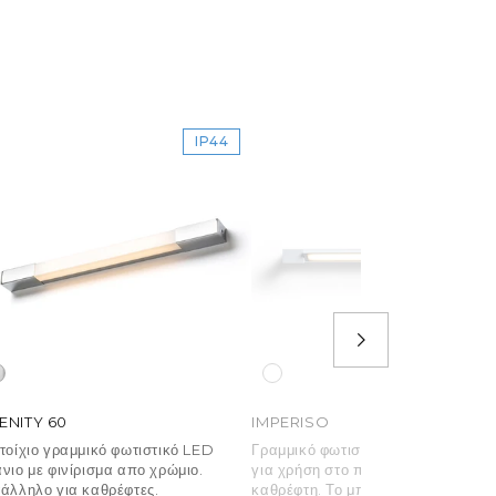
IP44
IP
ENITY 60
IMPERISO
τοίχιο γραμμικό φωτιστικό LED
Γραμμικό φωτιστικό LED, κατάλλη
νιο με φινίρισμα απο χρώμιο.
για χρήση στο πάνω μέρος του
άλληλο για καθρέφτες.
καθρέφτη. Το μπροστινό μέρος του