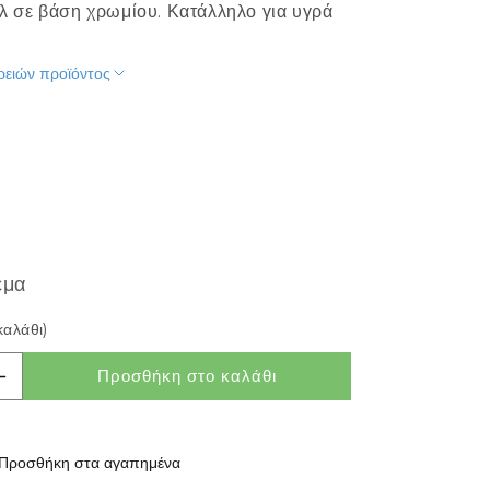
πιτραπέζιο φωτιστικό
Αμπαζούρ για επιτραπέζια φωτιστικά
 σε βάση χρωμίου. Κατάλληλο για υγρά
ωτιστικά δαπέδου
Αμπαζούρ για φωτιστικά δαπέδου
ρειών προϊόντος
Βάσεις/Στηρίγματα
περισσότερα
ωτισμός διαδρόμου
Πηγές φωτός
ροφής
Λάμπες με τηλεχειριστήριο
ωτιστικά τοίχου
Ρυθμιζόμενες λάμπες
ωνευτά στον τοίχο
Λάμπες E27
εμα
Λάμπες E14
καλάθι)
Λάμπες GU10
Προσθήκη στο καλάθι
περισσότερα
ότητας για ALLAN
Αύξηση ποσότητας για ALLAN
ωτισμός κελαριού
Αξεσουάρ
Προσθήκη στα αγαπημένα
Οδηγοί