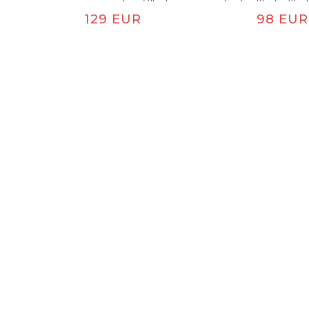
υγρά περιβάλλοντα.
φωτός LED 
Κανονική τιμή
Κανονική
129 EUR
98 EUR