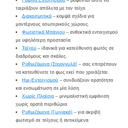
Γύψινα Εντοιχισμού
– βάφονται ώστε να
ταιριάζουν απόλυτα με τον τοίχο.
Διακοσμητικά
– κομψά σχέδια για
μοντέρνους εσωτερικούς χώρους.
Φωτιστικά Μπάνιου
– ανθεκτικά εντοιχισμού
με υψηλότερη προστασία.
Τοίχου
– ιδανικά για κατεύθυνση φωτός σε
διαδρόμους και σκάλες.
Ρυθμιζόμενα (Στρογγυλά)
– σας επιτρέπουν
να κατευθύνετε το φως εκεί που χρειάζεται.
Ημι-Εντοιχισμού
– συνδυάζουν ορατότητα
και ενσωμάτωση σε μία λύση.
Χωρίς Πλαίσιο
– μινιμαλιστική εμφάνιση
χωρίς ορατά περιθώρια.
Ρυθμιζόμενα (Γωνιακά)
– για ακριβή
φωτισμό σε τοίχους ή αντικείμενα.