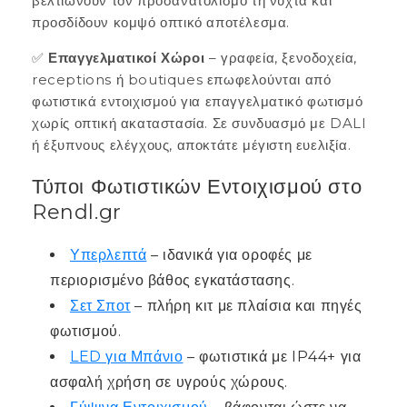
βελτιώνουν τον προσανατολισμό τη νύχτα και
προσδίδουν κομψό οπτικό αποτέλεσμα.
✅
Επαγγελματικοί Χώροι
– γραφεία, ξενοδοχεία,
receptions ή boutiques επωφελούνται από
φωτιστικά εντοιχισμού για επαγγελματικό φωτισμό
χωρίς οπτική ακαταστασία. Σε συνδυασμό με DALI
ή έξυπνους ελέγχους, αποκτάτε μέγιστη ευελιξία.
Τύποι Φωτιστικών Εντοιχισμού στο
Rendl.gr
Υπερλεπτά
– ιδανικά για οροφές με
περιορισμένο βάθος εγκατάστασης.
Σετ Σποτ
– πλήρη κιτ με πλαίσια και πηγές
φωτισμού.
LED για Μπάνιο
– φωτιστικά με IP44+ για
ασφαλή χρήση σε υγρούς χώρους.