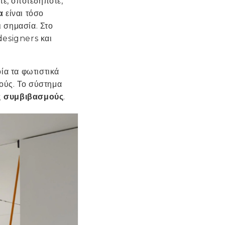
ε, οποτεδήποτε,
Ακροδέκτες IP
α
είναι τόσο
Καλώδια
ι σημασία. Στο
designers και
Ελεγκτές
Αισθητήρες
ία τα φωτιστικά
περισσότερα
ούς. Το σύστημα
ς συμβιβασμούς
.