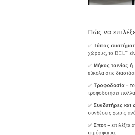
Πώς να επιλέξ
✅
Τύπος συστήματ
χώρους, το BELT είν
✅
Μήκος ταινίας ή
εύκολα στις διαστάσ
✅
Τροφοδοσία
– το
τροφοδοτήσει πολλα
✅
Συνδετήρες και 
συνδέσεις χωρίς αν
✅
Σποτ
– επιλέξτε 
ατμόσφαιρα.