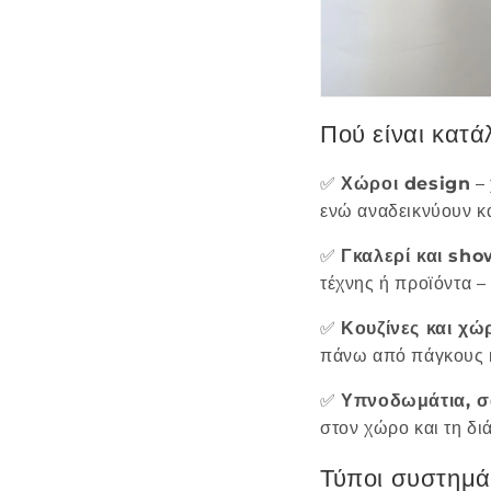
Πού είναι κατά
✅
Χώροι design
– 
ενώ αναδεικνύουν κ
✅
Γκαλερί και sh
τέχνης ή προϊόντα –
✅
Κουζίνες και χώ
πάνω από πάγκους κ
✅
Υπνοδωμάτια, σ
στον χώρο και τη δι
Τύποι συστημά