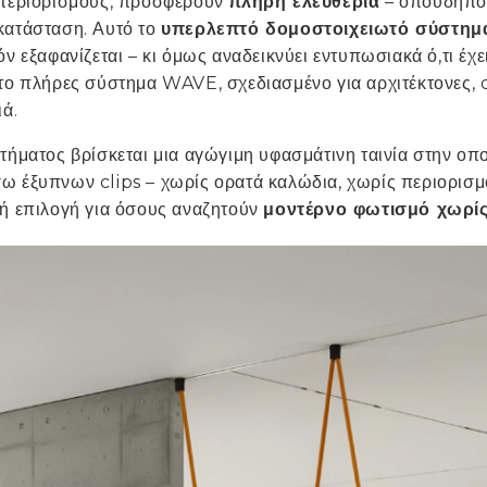
 περιορισμούς, προσφέρουν
πλήρη ελευθερία
– οπουδήποτ
κατάσταση. Αυτό το
υπερλεπτό δομοστοιχειωτό σύστημ
ν εξαφανίζεται – κι όμως αναδεικνύει εντυπωσιακά ό,τι έχε
 το πλήρες σύστημα WAVE, σχεδιασμένο για αρχιτέκτονες, 
ιά.
τήματος βρίσκεται μια αγώγιμη υφασμάτινη ταινία στην οπο
ω έξυπνων clips – χωρίς ορατά καλώδια, χωρίς περιορισμ
κή επιλογή για όσους αναζητούν
μοντέρνο φωτισμό χωρί